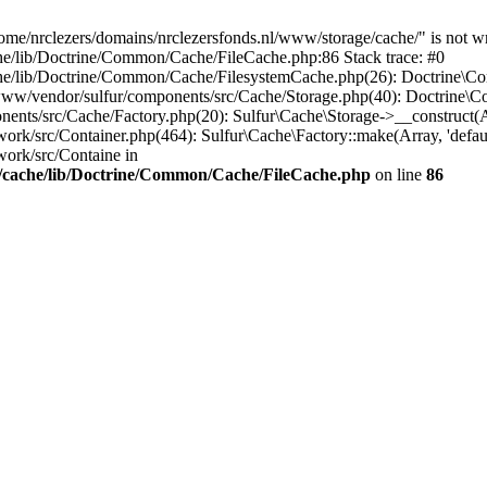
me/nrclezers/domains/nrclezersfonds.nl/www/storage/cache/" is not wri
he/lib/Doctrine/Common/Cache/FileCache.php:86 Stack trace: #0
he/lib/Doctrine/Common/Cache/FilesystemCache.php(26): Doctrine\Com
nl/www/vendor/sulfur/components/src/Cache/Storage.php(40): Doctrine\
ents/src/Cache/Factory.php(20): Sulfur\Cache\Storage->__construct(Arr
rk/src/Container.php(464): Sulfur\Cache\Factory::make(Array, 'defaul
work/src/Containe in
e/cache/lib/Doctrine/Common/Cache/FileCache.php
on line
86