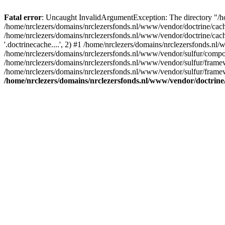
Fatal error
: Uncaught InvalidArgumentException: The directory "/ho
/home/nrclezers/domains/nrclezersfonds.nl/www/vendor/doctrine/cac
/home/nrclezers/domains/nrclezersfonds.nl/www/vendor/doctrine/cac
'.doctrinecache....', 2) #1 /home/nrclezers/domains/nrclezersfonds.
/home/nrclezers/domains/nrclezersfonds.nl/www/vendor/sulfur/compon
/home/nrclezers/domains/nrclezersfonds.nl/www/vendor/sulfur/framewo
/home/nrclezers/domains/nrclezersfonds.nl/www/vendor/sulfur/frame
/home/nrclezers/domains/nrclezersfonds.nl/www/vendor/doctrin