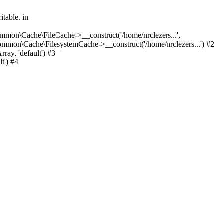
table. in
mon\Cache\FileCache->__construct('/home/nrclezers...',
Common\Cache\FilesystemCache->__construct('/home/nrclezers...') #2
ay, 'default') #3
t') #4